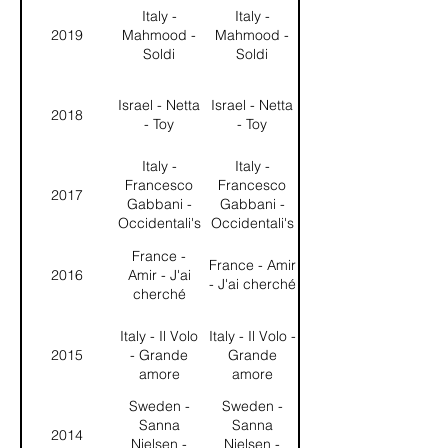
Things
Italy -
Italy -
2019
Mahmood -
Mahmood -
Soldi
Soldi
Israel - Netta
Israel - Netta
2018
- Toy
- Toy
Italy -
Italy -
Francesco
Francesco
2017
Gabbani -
Gabbani -
Occidentali's
Occidentali's
Karma
Karma
France -
France - Amir
2016
Amir - J'ai
- J'ai cherché
cherché
Italy - Il Volo
Italy - Il Volo -
2015
- Grande
Grande
amore
amore
Sweden -
Sweden -
Sanna
Sanna
2014
Nielsen -
Nielsen -