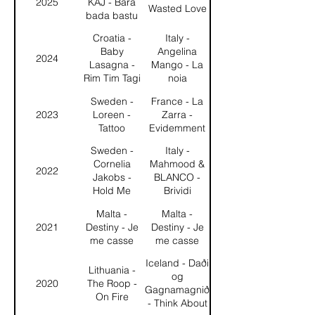
2025
KAJ - Bara
Wasted Love
bada bastu
Croatia -
Italy -
Baby
Angelina
2024
Lasagna -
Mango - La
Rim Tim Tagi
noia
Dim
Sweden -
France - La
2023
Loreen -
Zarra -
Tattoo
Evidemment
Sweden -
Italy -
Cornelia
Mahmood &
2022
Jakobs -
BLANCO -
Hold Me
Brividi
Closer
Malta -
Malta -
2021
Destiny - Je
Destiny - Je
me casse
me casse
Iceland - Daði
Lithuania -
og
2020
The Roop -
Gagnamagnið
On Fire
- Think About