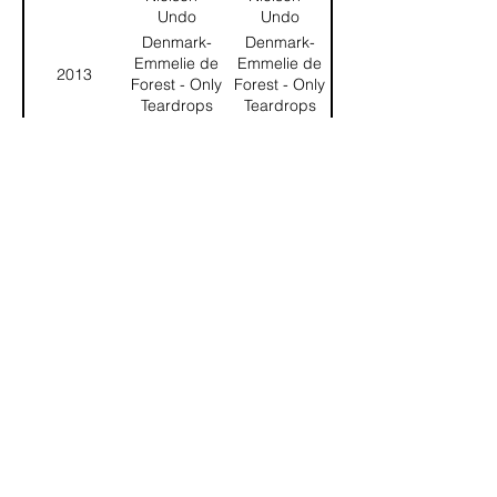
Undo
Undo
Denmark-
Denmark-
Emmelie de
Emmelie de
2013
Forest - Only
Forest - Only
Teardrops
Teardrops
Sweden -
Sweden -
2012
Loreen -
Loreen -
Euphoria
Euphoria
An der
OGAE Poll
dürfen nur
Mitglieder eines offiziellen OGAE
Clubs teilnehmen. Unsere Member
finden die Abstimmung im
Memberbereich unter
«My OGAE
Poll»
im Mitgliedermenu.
My OGAE Poll