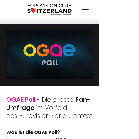
OGAE Poll
- Die grosse
Fan-
Umfrage
im Vorfeld
des
Eurovision Song Contest
Was ist die OGAE Poll?