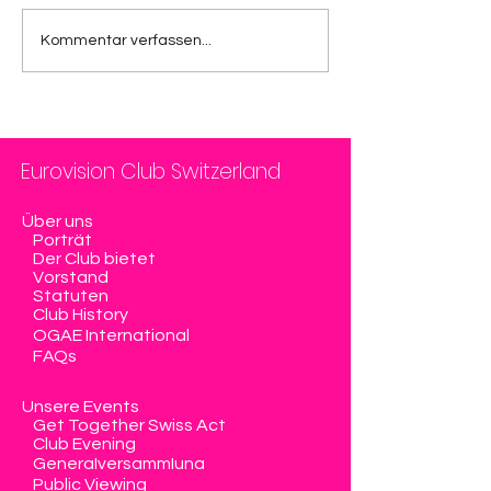
Kommentar verfassen...
Eurovision Club Switzerland
Über uns
Porträt
Der Club bietet
Vorstand
Statuten
Club History
OGAE International
FAQs
Unsere Events
Get Together Swiss Act
Club Evening
Generalversammlung
Public Viewing