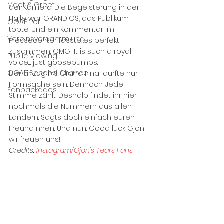
Meet & Greet
der Kamera. Die Begeisterung in der 
Halle war GRANDIOS, das Publikum 
OGAE Poll
tobte. Und ein Kommentar im 
Vereinsversammlung
Pressecenter fasste es perfekt 
zusammen: OMG! It is such a royal 
Public Viewing
voice… just goosebumps.
OGAE Second Chance
Der Einzug ins Grand Final dürfte nur 
Formsache sein. Dennoch: Jede 
Fanpackages
Stimme zählt. Deshalb findet ihr hier 
nochmals die Nummern aus allen 
Ländern. Sagts doch einfach euren 
Freund:innen. Und nun: Good luck Gjon, 
wir freuen uns!
Credits: 
Instagram/Gjon’s Tears Fans