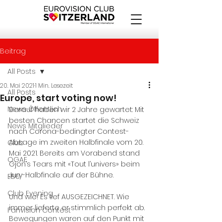
Beitrag
All Posts
20. Mai 2021
1 Min. Lesezeit
All Posts
Europe, start voting now!
News Öffentlich
Darauf haben wir 2 Jahre gewartet: Mit 
besten Chancen startet die Schweiz 
News Mitglieder
nach Corona-bedingter Contest-
Absage im zweiten Halbfinale vom 20. 
Club
Mai 2021. Bereits am Vorabend stand 
OGAE
Gjon’s Tears mit «Tout l’univers» beim 
Jury-Halbfinale auf der Bühne.
EBU
Club Evening
Und wie! Es lief AUSGEZEICHNET. Wie 
immer lieferte er stimmlich perfekt ab. 
Fanvision Contest
Bewegungen waren auf den Punkt mit 