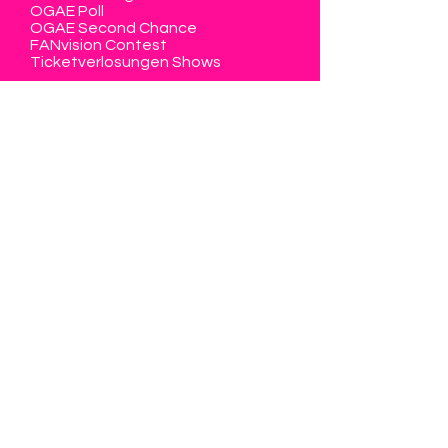
OGAE Poll
OGAE Second Chance
FANvision Contest
Ticketverlosungen Shows
Schweiz am ESC
Mitglied werden
Memberbereich
Kontakt
Eurovision Club Switzerland
Member of OGAE International
info@eurovision-switzerland.com
Kontaktformular
Datenschutz & Impressum