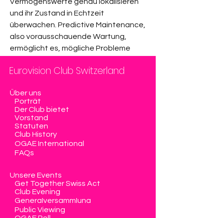
Vermögenswerte genau lokalisieren 
Alle Mitglieder anzeigen (11)
und ihr Zustand in Echtzeit 
überwachen. Predictive Maintenance, 
also vorausschauende Wartung, 
ermöglicht es, mögliche Probleme 
frühzeitig zu erkennen, bevor sie zu 
Eurovision Club Switzerland
Ausfällen führen. Dadurch können 
Kosten gesenkt und gleichzeitig die 
Über uns
Zuverlässigkeit des Schienennetzes 
Porträt
gesteigert werden.
Der Club bietet
Vorstand
Statuten
Darüber hinaus trägt Rail Asset 
Club History
Management zur Optimierung der 
OGAE International
FAQs
Ressourcenplanung bei.…
Unsere Events
Mehr anzeigen
Get Together Swiss Act
Club Evening
0
Generalversammlung
0
19
Public Viewing
OGAE Poll