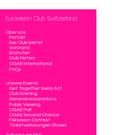
Eurovision Club Switzerland
Über uns
Porträt
Der Club bietet
Vorstand
Statuten
Club History
OGAE International
FAQs
Unsere Events
Get Together Swiss Act
Club Evening
Generalversammlung
Public Viewing
OGAE Poll
OGAE Second Chance
FANvision Contest
Ticketverlosungen Shows
Schweiz am ESC