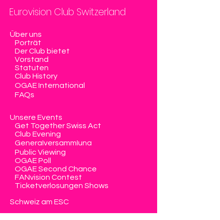
Eurovision Club Switzerland
Über uns
Porträt
Der Club bietet
Vorstand
Statuten
Club History
OGAE International
FAQs
Unsere Events
Get Together Swiss Act
Club Evening
Generalversammlung
Public Viewing
OGAE Poll
OGAE Second Chance
FANvision Contest
Ticketverlosungen Shows
Schweiz am ESC
Mitglied werden