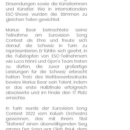
Einsendungen sowie die Künstlerinnen
und Künstler. Wie in internationalen
ESC-Shows wurden die Stimmen zu
gleichen Teilen gewichtet.
Marius Bear betrachtete seine
Teilnahme am Eurovision Song
Contest als Ehre und freute sich
darauf, die Schweiz in Turin zu
repräsentieren. Er fühlte sich geehrt, in
die Fußstapfen von ESC-Teilnehmern
wie Luca Hänni und Gjon's Tears treten
zu dürfen, die zuvor großartige
Leistungen für die Schweiz erbracht
hatten. Trotz des Wettbewerbsdrucks
bewies Marius Bear sein Talent, indem
er das erste Halbfinale erfolgreich
absolvierte und im Finale den 17. Platz
erreichte.
In Turin wurde der Eurovision Song
Contest 2022 vom Kalush Orchestra
gewonnen, das mit ihrem Titel
"Stefania" einen überwältigenden Sieg
errang. Der Song war Oleh Psiuk, dem