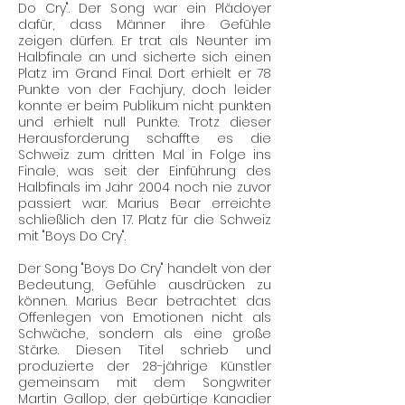
Do Cry". Der Song war ein Plädoyer
dafür, dass Männer ihre Gefühle
zeigen dürfen. Er trat als Neunter im
Halbfinale an und sicherte sich einen
Platz im Grand Final. Dort erhielt er 78
Punkte von der Fachjury, doch leider
konnte er beim Publikum nicht punkten
und erhielt null Punkte. Trotz dieser
Herausforderung schaffte es die
Schweiz zum dritten Mal in Folge ins
Finale, was seit der Einführung des
Halbfinals im Jahr 2004 noch nie zuvor
passiert war. Marius Bear erreichte
schließlich den 17. Platz für die Schweiz
mit "Boys Do Cry".
Der Song "Boys Do Cry" handelt von der
Bedeutung, Gefühle ausdrücken zu
können. Marius Bear betrachtet das
Offenlegen von Emotionen nicht als
Schwäche, sondern als eine große
Stärke. Diesen Titel schrieb und
produzierte der 28-jährige Künstler
gemeinsam mit dem Songwriter
Martin Gallop, der gebürtige Kanadier