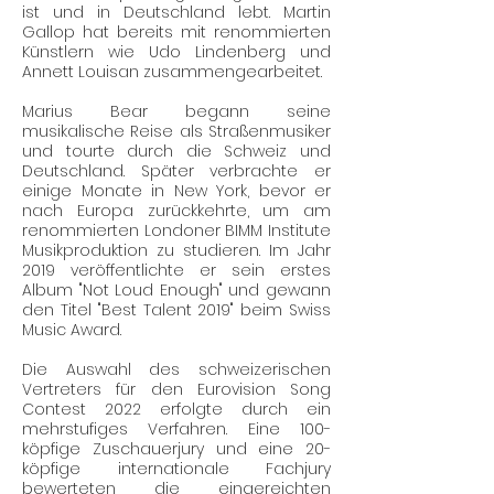
ist und in Deutschland lebt. Martin
Gallop hat bereits mit renommierten
Künstlern wie Udo Lindenberg und
Annett Louisan zusammengearbeitet.
Marius Bear begann seine
musikalische Reise als Straßenmusiker
und tourte durch die Schweiz und
Deutschland. Später verbrachte er
einige Monate in New York, bevor er
nach Europa zurückkehrte, um am
renommierten Londoner BIMM Institute
Musikproduktion zu studieren. Im Jahr
2019 veröffentlichte er sein erstes
Album "Not Loud Enough" und gewann
den Titel "Best Talent 2019" beim Swiss
Music Award.
Die Auswahl des schweizerischen
Vertreters für den Eurovision Song
Contest 2022 erfolgte durch ein
mehrstufiges Verfahren. Eine 100-
köpfige Zuschauerjury und eine 20-
köpfige internationale Fachjury
bewerteten die eingereichten