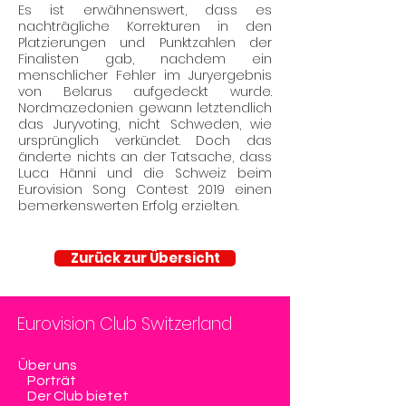
Es ist erwähnenswert, dass es
nachträgliche Korrekturen in den
Platzierungen und Punktzahlen der
Finalisten gab, nachdem ein
menschlicher Fehler im Juryergebnis
von Belarus aufgedeckt wurde.
Nordmazedonien gewann letztendlich
das Juryvoting, nicht Schweden, wie
ursprünglich verkündet. Doch das
änderte nichts an der Tatsache, dass
Luca Hänni und die Schweiz beim
Eurovision Song Contest 2019 einen
bemerkenswerten Erfolg erzielten.
Zurück zur Übersicht
Eurovision Club Switzerland
Über uns
Porträt
Der Club bietet