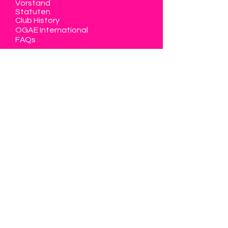
Vorstand
Statuten
Club History
OGAE International
FAQs
Unsere Events
Get Together Swiss Act
Club Evening
Generalversammlung
Public Viewing
OGAE Poll
OGAE Second Chance
FANvision Contest
Ticketverlosungen Shows
Schweiz am ESC
Mitglied werden
Memberbereich
Kontakt