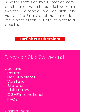
SEBalter setzt sich mit “Hunter of Stars”
durch und vertritt die Schweiz im
zweiten Halbfinale, wo er sich als
Vierter fürs Finale qualifiziert und dort
mit einem guten 13. Platz im Mittelfeld
abschliesst.
Zurück zur Übersicht
Eurovision Club Switzerland
Über uns
Porträt
Der Club bietet
Vorstand
Statuten
Club History
OGAE International
FAQs
Unsere Events