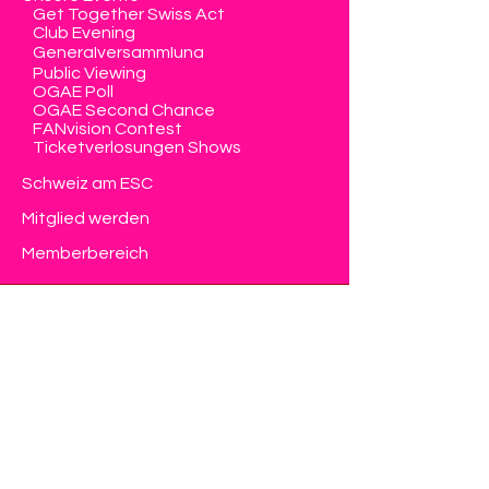
Get Together Swiss Act
Club Evening
Generalversammlung
Public Viewing
OGAE Poll
OGAE Second Chance
FANvision Contest
Ticketverlosungen Shows
Schweiz am ESC
Mitglied werden
Memberbereich
Kontakt
Eurovision Club Switzerland
Member of OGAE International
info@eurovision-switzerland.com