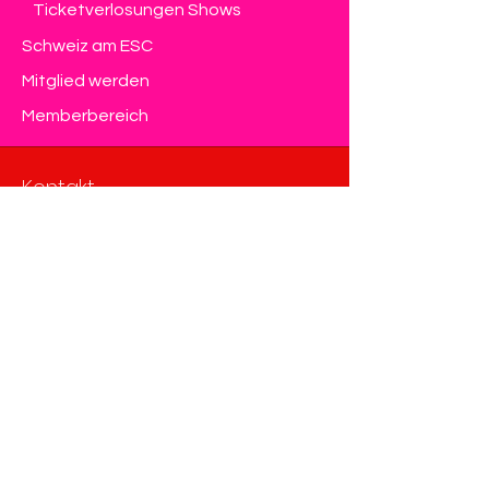
Ticketverlosungen Shows
Schweiz am ESC
Mitglied werden
Memberbereich
Kontakt
Eurovision Club Switzerland
Member of OGAE International
info@eurovision-switzerland.com
Kontaktformular
Datenschutz & Impressum