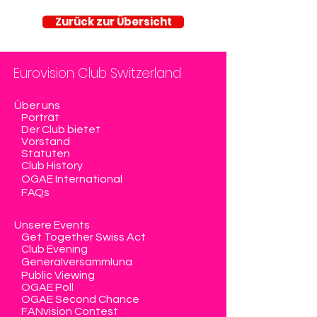
Zurück zur Übersicht
Eurovision Club Switzerland
Über uns
Porträt
Der Club bietet
Vorstand
Statuten
Club History
OGAE International
FAQs
Unsere Events
Get Together Swiss Act
Club Evening
Generalversammlung
Public Viewing
OGAE Poll
OGAE Second Chance
FANvision Contest