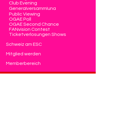
Club Evening
Generalversammlung
Public Viewing
OGAE Poll
OGAE Second Chance
FANvision Contest
Ticketverlosungen Shows
Schweiz am ESC
Mitglied werden
Memberbereich
Kontakt
Eurovision Club Switzerland
Member of OGAE International
info@eurovision-switzerland.com
Kontaktformular