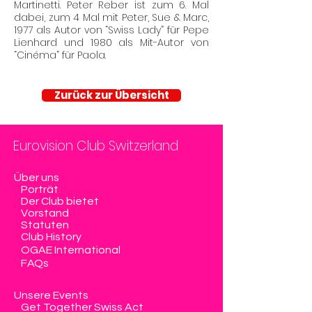
Martinetti. Peter Reber ist zum 6. Mal
dabei, zum 4 Mal mit Peter, Sue & Marc,
1977 als Autor von “Swiss Lady” für Pepe
Lienhard und 1980 als Mit-Autor von
“Cinéma” für Paola.
Zurück zur Übersicht
Eurovision Club Switzerland
Über uns
Porträt
Der Club bietet
Vorstand
Statuten
Club History
OGAE International
FAQs
Unsere Events
Get Together Swiss Act