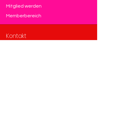
Mitglied werden
Memberbereich
Kontakt
Eurovision Club Switzerland
Member of OGAE International
info@eurovision-switzerland.com
Kontaktformular
Datenschutz & Impressum