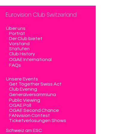
Eurovision Club Switzerland
Über uns
Porträt
Der Club bietet
Vorstand
Statuten
Club History
OGAE International
FAQs
Unsere Events
Get Together Swiss Act
Club Evening
Generalversammlung
Public Viewing
OGAE Poll
OGAE Second Chance
FANvision Contest
Ticketverlosungen Shows
Schweiz am ESC