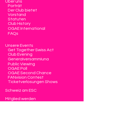
Über uns
Porträt
Der Club bietet
Vorstand
Statuten
Club History
OGAE International
FAQs
Unsere Events
Get Together Swiss Act
Club Evening
Generalversammlung
Public Viewing
OGAE Poll
OGAE Second Chance
FANvision Contest
Ticketverlosungen Shows
Schweiz am ESC
Mitglied werden
Memberbereich