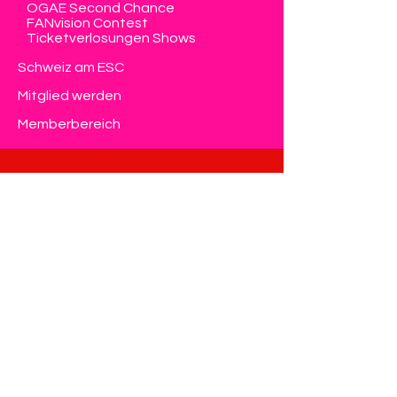
OGAE Second Chance
FANvision Contest
Ticketverlosungen Shows
Schweiz am ESC
Mitglied werden
Memberbereich
Kontakt
Eurovision Club Switzerland
Member of OGAE International
info@eurovision-switzerland.com
Kontaktformular
Datenschutz & Impressum