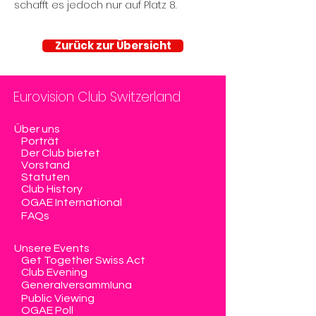
schafft es jedoch nur auf Platz 8.
Zurück zur Übersicht
Eurovision Club Switzerland
Über uns
Porträt
Der Club bietet
Vorstand
Statuten
Club History
OGAE International
FAQs
Unsere Events
Get Together Swiss Act
Club Evening
Generalversammlung
Public Viewing
OGAE Poll