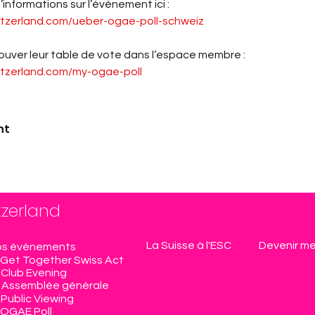
informations sur l’événement ici :
itzerland.com/ueber-ogae-poll-schweiz
uver leur table de vote dans l’espace membre :
itzerland.com/my-ogae-poll
nt
tzerland
La Suisse à l'ESC
Devenir m
s événements
Get Together Swiss Act
Club Evening
Assemblée générale
Public Viewing
OGAE Poll