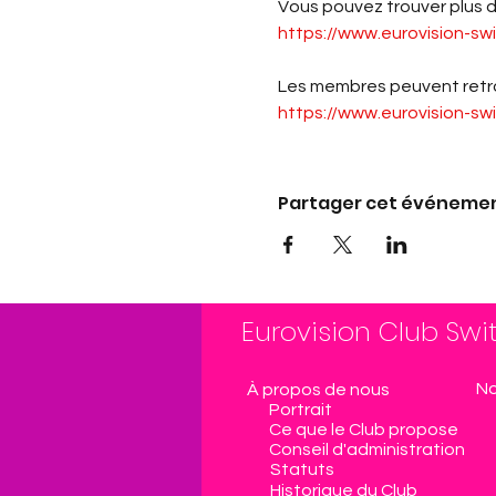
Vous pouvez trouver plus d’
https://www.eurovision-sw
Les membres peuvent retro
https://www.eurovision-sw
Partager cet événeme
Eurovision Club Swi
No
À propos de nous
Portrait
Ce que le Club propose
Conseil d'administration
Statuts
Historique du Club