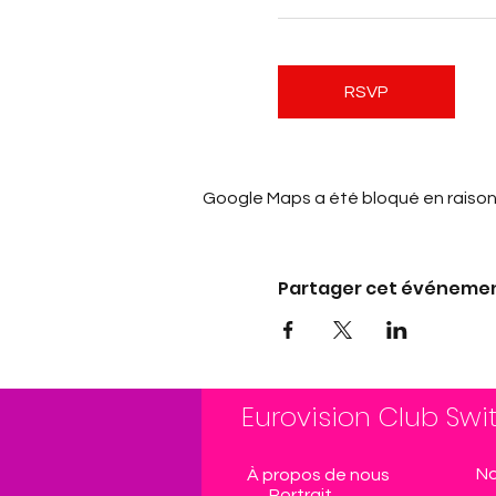
RSVP
Google Maps a été bloqué en raison
Partager cet événeme
Eurovision Club Swi
No
À propos de nous
Portrait