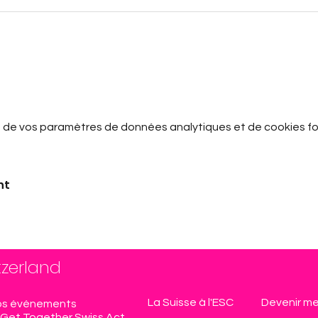
 de vos paramètres de données analytiques et de cookies fo
nt
tzerland
La Suisse à l'ESC
Devenir m
s événements
Get Together Swiss Act