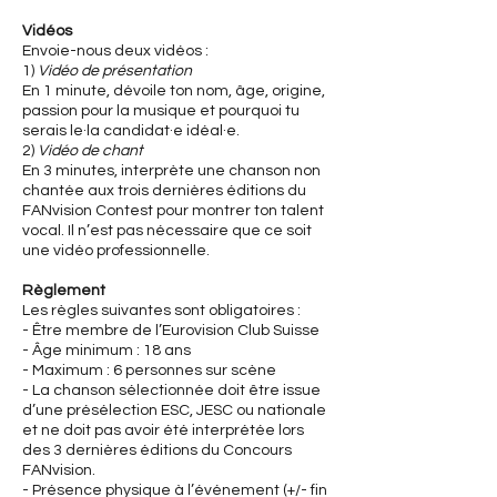
Vidéos
Envoie-nous deux vidéos :
1)
Vidéo de présentation
En 1 minute, dévoile ton nom, âge, origine,
passion pour la musique et pourquoi tu
serais le·la candidat·e idéal·e.
2)
Vidéo de chant
En 3 minutes, interprète une chanson non
chantée aux trois dernières éditions du
FANvision Contest pour montrer ton talent
vocal. Il n’est pas nécessaire que ce soit
une vidéo professionnelle.
Règlement
Les règles suivantes sont obligatoires :
- Être membre de l’Eurovision Club Suisse
- Âge minimum : 18 ans
- Maximum : 6 personnes sur scène
- La chanson sélectionnée doit être issue
d’une présélection ESC, JESC ou nationale
et ne doit pas avoir été interprétée lors
des 3 dernières éditions du Concours
FANvision.
- Présence physique à l’événement (+/- fin