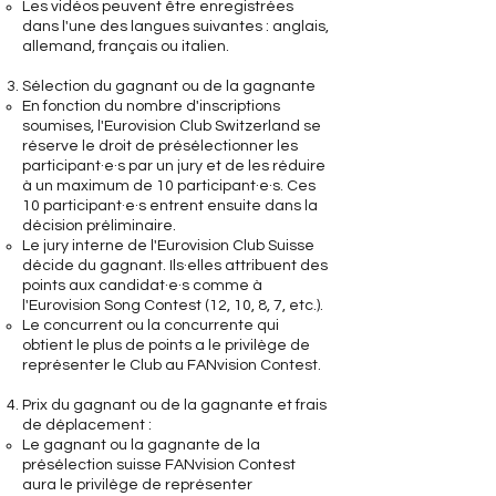
Les vidéos peuvent être enregistrées
dans l'une des langues suivantes : anglais,
allemand, français ou italien.
Sélection du gagnant ou de la gagnante
En fonction du nombre d'inscriptions
soumises, l'Eurovision Club Switzerland se
réserve le droit de présélectionner les
participant·e·s par un jury et de les réduire
à un maximum de 10 participant·e·s. Ces
10 participant·e·s entrent ensuite dans la
décision préliminaire.
Le jury interne de l'Eurovision Club Suisse
décide du gagnant. Ils·elles attribuent des
points aux candidat·e·s comme à
l'Eurovision Song Contest (12, 10, 8, 7, etc.).
Le concurrent ou la concurrente qui
obtient le plus de points a le privilège de
représenter le Club au FANvision Contest.
Prix du gagnant ou de la gagnante et frais
de déplacement :
Le gagnant ou la gagnante de la
présélection suisse FANvision Contest
aura le privilège de représenter