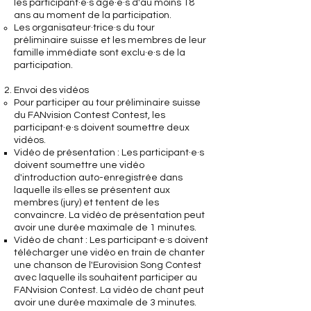
les participant·e·s âgé·e·s d'au moins 18
ans au moment de la participation.
Les organisateur·trice·s du tour
préliminaire suisse et les membres de leur
famille immédiate sont exclu·e·s de la
participation.
Envoi des vidéos
Pour participer au tour préliminaire suisse
du FANvision Contest Contest, les
participant·e·s doivent soumettre deux
vidéos.
Vidéo de présentation : Les participant·e·s
doivent soumettre une vidéo
d'introduction auto-enregistrée dans
laquelle ils·elles se présentent aux
membres (jury) et tentent de les
convaincre. La vidéo de présentation peut
avoir une durée maximale de 1 minutes.
Vidéo de chant : Les participant·e·s doivent
télécharger une vidéo en train de chanter
une chanson de l'Eurovision Song Contest
avec laquelle ils souhaitent participer au
FANvision Contest. La vidéo de chant peut
avoir une durée maximale de 3 minutes.