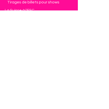
Tirages de billets pour shows
La Suisse à l'ESC
Devenir membre
Espace membre
Contact
Eurovision Club Switzerland
Member of OGAE International
info@eurovision-switzerland.com
Formulaire de contact
Protection de données