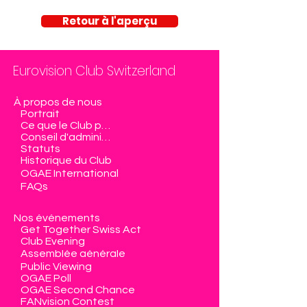
Retour à l'aperçu
Eurovision Club Switzerland
À propos de nous
Portrait
Ce que le Club propose
Conseil d'administration
Statuts
Historique du Club
OGAE International
FAQs
Nos événements
Get Together Swiss Act
Club Evening
Assemblée générale
Public Viewing
OGAE Poll
OGAE Second Chance
FANvision Contest