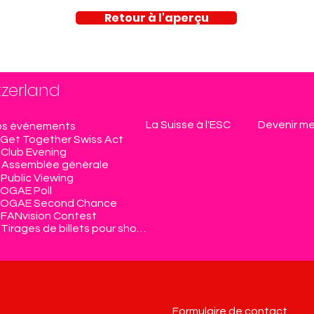
Retour à l'aperçu
tzerland
La Suisse à l'ESC
Devenir m
s événements
Get Together Swiss Act
Club Evening
Assemblée générale
Public Viewing
OGAE Poll
OGAE Second Chance
FANvision Contest
Tirages de billets pour shows
Formulaire de contact