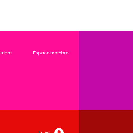
embre
Espace membre
Login