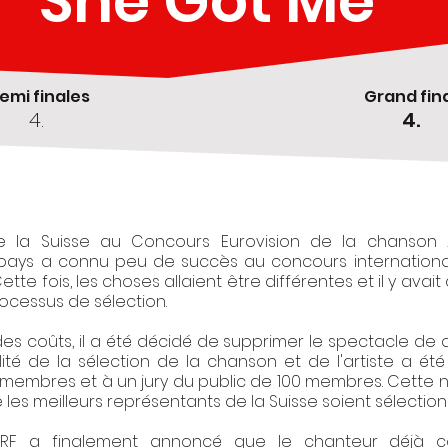
She Got Me
emi finales
Grand fin
4.
4.
de la Suisse au Concours Eurovision de la chanson 
le pays a connu peu de succès au concours internation
tte fois, les choses allaient être différentes et il y av
ocessus de sélection.
es coûts, il a été décidé de supprimer le spectacle de d
lité de la sélection de la chanson et de l'artiste a été
0 membres et à un jury du public de 100 membres. Cette
e les meilleurs représentants de la Suisse soient sélection
SRF a finalement annoncé que le chanteur déjà 