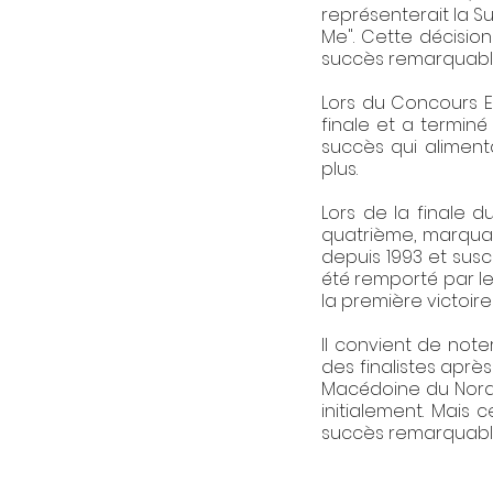
représenterait la 
Me". Cette décisio
succès remarquable
Lors du Concours E
finale et a terminé
succès qui alimenta
plus.
Lors de la finale 
quatrième, marquant
depuis 1993 et susc
été remporté par le
la première victoir
Il convient de note
des finalistes après
Macédoine du Nord 
initialement. Mais
succès remarquable