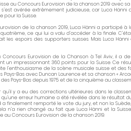
Suisse au Concours Eurovision de la chanson 2019 avec s
n s'est avérée extrêmement judicieuse, car Luca Hänni a
 pour la Suisse.
urovision de la chanson 2019, Luca Hänni a participé à
 quatrième, ce qui lui a valu d'accéder à la finale. C'é
it les espoirs des supporters suisses. Mais Luca Hänni a
du Concours Eurovision de la Chanson à Tel Aviv, il a 
 un impressionnant 360 points pour la Suisse. Ce résult
ite l'enthousiasme de la scène musicale suisse et des f
s Pays-Bas avec Duncan Laurence et sa chanson « Arcade »
e des Pays-Bas depuis 1975 et de la cinquième au classem
r qu'il y a eu des corrections ultérieures dans le class
 qu'une erreur humaine a été révélée dans le résultat du 
a finalement remporté le vote du jury, et non la Suè
 cela n'a rien changé au fait que Luca Hänni et la Suis
 au Concours Eurovision de la chanson 2019.