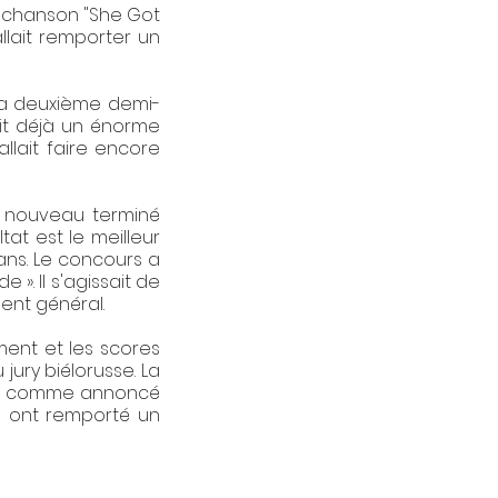
a chanson "She Got
llait remporter un
 la deuxième demi-
tait déjà un énorme
llait faire encore
de nouveau terminé
at est le meilleur
ans. Le concours a
. Il s'agissait de
ent général.
ement et les scores
jury biélorusse. La
de, comme annoncé
se ont remporté un