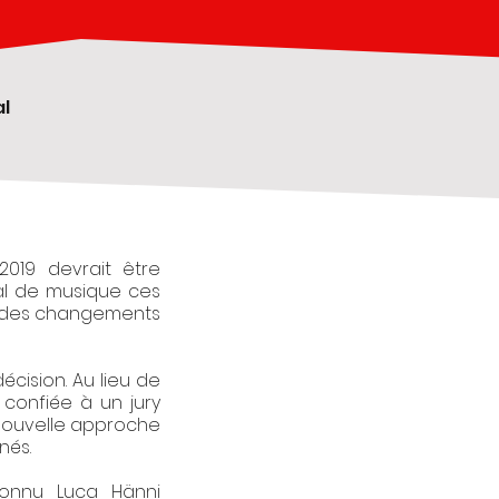
al
2019 devrait être
al de musique ces
ait des changements
écision. Au lieu de
 confiée à un jury
 nouvelle approche
nés.
connu Luca Hänni