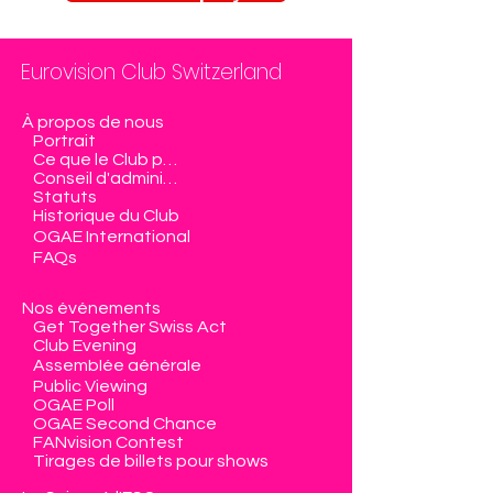
Eurovision Club Switzerland
À propos de nous
Portrait
Ce que le Club propose
Conseil d'administration
Statuts
Historique du Club
OGAE International
FAQs
Nos événements
Get Together Swiss Act
Club Evening
Assemblée générale
Public Viewing
OGAE Poll
OGAE Second Chance
FANvision Contest
Tirages de billets pour shows