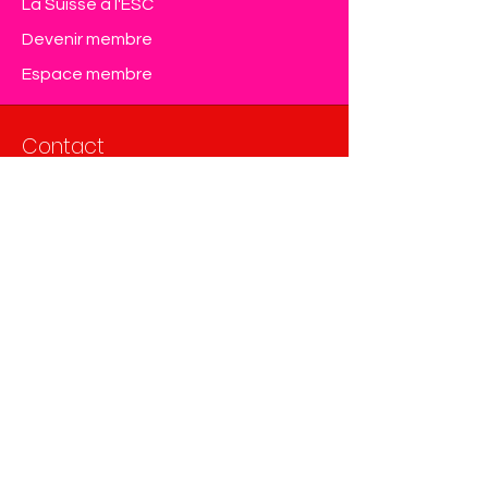
La Suisse à l'ESC
Devenir membre
Espace membre
Contact
Eurovision Club Switzerland
Member of OGAE International
info@eurovision-switzerland.com
Formulaire de contact
Protection de données