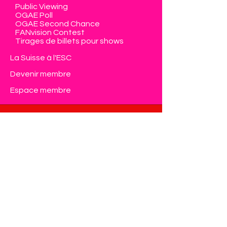
Public Viewing
OGAE Poll
OGAE Second Chance
FANvision Contest
Tirages de billets pour shows
La Suisse à l'ESC
Devenir membre
Espace membre
Contact
Eurovision Club Switzerland
Member of OGAE International
info@eurovision-switzerland.com
Formulaire de contact
Protection de données