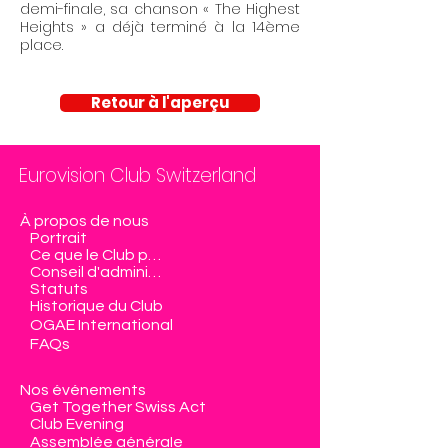
demi-finale, sa chanson « The Highest
Heights » a déjà terminé à la 14ème
place.
Retour à l'aperçu
Eurovision Club Switzerland
À propos de nous
Portrait
Ce que le Club propose
Conseil d'administration
Statuts
Historique du Club
OGAE International
FAQs
Nos événements
Get Together Swiss Act
Club Evening
Assemblée générale