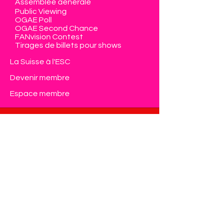
Assemblée générale
Public Viewing
OGAE Poll
OGAE Second Chance
FANvision Contest
Tirages de billets pour shows
La Suisse à l'ESC
Devenir membre
Espace membre
Contact
Eurovision Club Switzerland
Member of OGAE International
info@eurovision-switzerland.com
Formulaire de contact