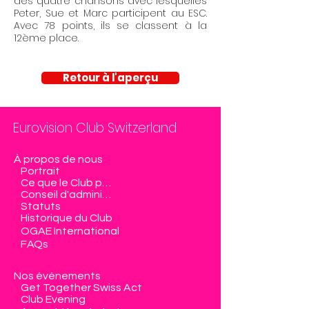
des quatre chansons avec lesquelles
Peter, Sue et Marc participent au ESC.
Avec 78 points, ils se classent à la
12ème place.
Retour à l'aperçu
Eurovision Club Switzerland
À propos de nous
Portrait
Ce que le Club propose
Conseil d'administration
Statuts
Historique du Club
OGAE International
FAQs
Nos événements
Get Together Swiss Act
Club Evening