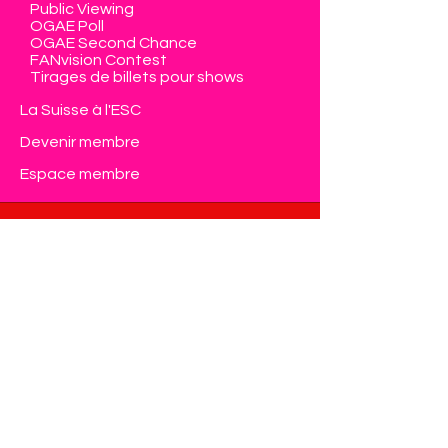
Public Viewing
OGAE Poll
OGAE Second Chance
FANvision Contest
Tirages de billets pour shows
La Suisse à l'ESC
Devenir membre
Espace membre
Contact
Eurovision Club Switzerland
Member of OGAE International
info@eurovision-switzerland.com
Formulaire de contact
Protection de données