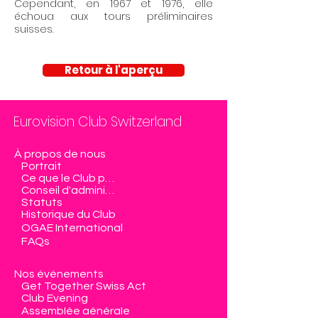
Cependant, en 1967 et 1976, elle
échoua aux tours préliminaires
suisses.
Retour à l'aperçu
Eurovision Club Switzerland
À propos de nous
Portrait
Ce que le Club propose
Conseil d'administration
Statuts
Historique du Club
OGAE International
FAQs
Nos événements
Get Together Swiss Act
Club Evening
Assemblée générale