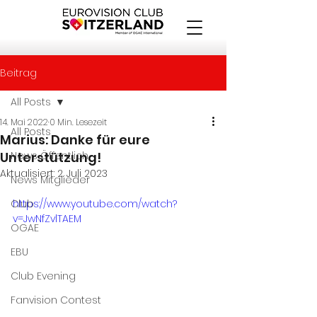
Beitrag
All Posts
14. Mai 2022
0 Min. Lesezeit
All Posts
Marius: Danke für eure
Unterstützung!
News Öffentlich
Aktualisiert:
2. Juli 2023
News Mitglieder
Club
https://www.youtube.com/watch?
v=JwNfZvlTAEM
OGAE
EBU
Club Evening
Fanvision Contest