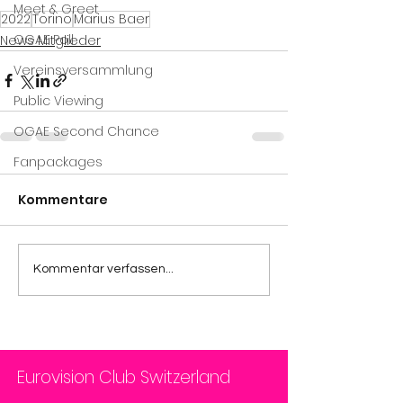
Meet & Greet
2022
Torino
Marius Baer
OGAE Poll
News Mitglieder
Vereinsversammlung
Public Viewing
OGAE Second Chance
Fanpackages
Kommentare
Kommentar verfassen...
Eurovision Club Switzerland