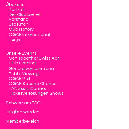
Über uns
Porträt
Der Club bietet
Vorstand
Statuten
Club History
OGAE International
FAQs
Unsere Events
Get Together Swiss Act
Club Evening
Generalversammlung
Public Viewing
OGAE Poll
OGAE Second Chance
FANvision Contest
Ticketverlosungen Shows
Schweiz am ESC
Mitglied werden
Memberbereich