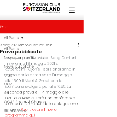
Post
All Posts
8 mag 2021
Tempo di lettura: 1 min
All Posts
Prove pubblicate
News per membri
Le prove per l'Eurovision Song Contest 
inizieranno l'8 maggio 2021 a 
News pubbliche
Rotterdam. I Gjon's Tears andranno in 
scena per la prima volta l'11 maggio 
Club
alle 15:00. Il Meet & Greet con la 
OGAE
stampa si svolgerà poi alle 16:55. 
La 
seconda prova è il 14 maggio alle 
EBU
13:30, alle 14:45 ci sarà una conferenza 
OGAE Second Chance
stampa di 20 minuti della delegazione 
svizzera. 
Puoi trovare l'intero 
Meet & Greet
programma qui.