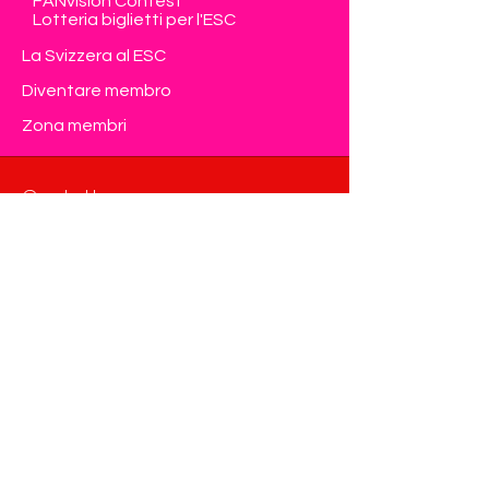
FANvision Contest
Lotteria biglietti per l'ESC
La Svizzera al ESC
Diventare membro
Zona membri
Contatto
Eurovision Club Switzerland
Member of OGAE International
info@eurovision-switzerland.com
Modulo di contatto
Privacy