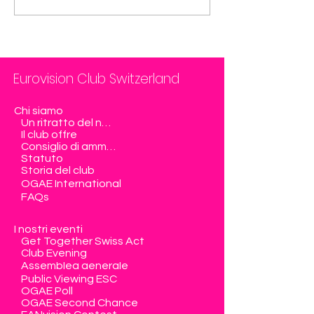
Eurovision Club Switzerland
Chi siamo
Un ritratto del nostro club
Il club offre
Consiglio di amministrazione
Statuto
Storia del club
OGAE International
FAQs
I nostri eventi
Get Together Swiss Act
Club Evening
Assemblea generale
Public Viewing ESC
OGAE Poll
OGAE Second Chance