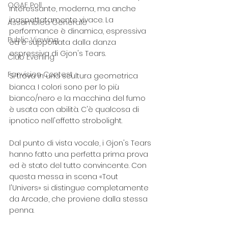
OGAE Poll
interessante, moderna, ma anche 
inaspettatamente vivace. La 
Assemblea Generale
performance è dinamica, espressiva 
Public Viewing
ed è supportata dalla danza 
espressiva di Gjon's Tears.
Club Evening
Fanvision Contest
Si trova in una scultura geometrica 
bianca. I colori sono per lo più 
bianco/nero e la macchina del fumo 
è usata con abilità. C'è qualcosa di 
ipnotico nell'effetto strobolight.
Dal punto di vista vocale, i Gjon's Tears 
hanno fatto una perfetta prima prova 
ed è stato del tutto convincente. Con 
questa messa in scena «Tout 
l'Univers» si distingue completamente 
da Arcade, che proviene dalla stessa 
penna.