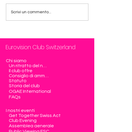
Scrivi un commento...
Eurovision Club Switzerland
Chi siamo
Un ritratto del nostro club
Il club offre
Consiglio di amministrazione
Statuto
Storia del club
OGAE International
FAQs
I nostri eventi
Get Together Swiss Act
Club Evening
Assemblea generale
Public Viewing ESC