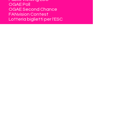
OGAE Poll
OGAE Second Chance
FANvision Contest
Lotteria biglietti per l'ESC
La Svizzera al ESC
Diventare membro
Zona membri
Contatto
Eurovision Club Switzerland
Member of OGAE International
info@eurovision-switzerland.com
Modulo di contatto
Privacy