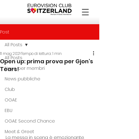
Post
All Posts
11 mag 2021
Tempo di lettura: 1 min
All Posts
Open up: prima prova per Gjon's
Tears!
News per membri
News pubbliche
Club
OGAE
EBU
OGAE Second Chance
Meet & Greet
La messa in scena è emozionante, 