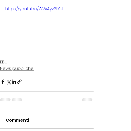
https://youtu.be/WWiAyvPLXUI
EBU
News pubbliche
Commenti