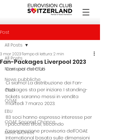
Post
All Posts
3 mar 2023
Tempo di lettura: 2 min
All Posts
Fan-Packages Liverpool 2023
News per membri
Cari soci del Club
News pubbliche
Ci siamo! La distribuzione dei Fan-
Packages sta per iniziare. I standing-
Club
tickets saranno messi in vendita 
OGAE
martedì 7 marzo 2023. 
EBU
83 soci hanno espresso interesse per 
OGAE Second Chance
i pacchetti tifosi, secondo 
l’assegnazione provvisoria dell’OGAE 
Meet & Greet
International basata sulle dimensioni 