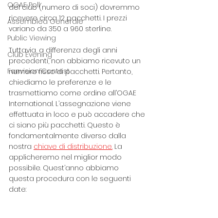
OGAE Poll
del club (numero di soci) dovremmo 
ricevere circa 12 pacchetti. I prezzi 
Assemblea Generale
variano da 350 a 960 sterline. 
Public Viewing
Tuttavia, a differenza degli anni 
Club Evening
precedenti, non abbiamo ricevuto un 
Fanvision Contest
numero fisso di pacchetti. Pertanto, 
chiediamo le preferenze e le 
trasmettiamo come ordine all’OGAE 
International. L’assegnazione viene 
effettuata in loco e può accadere che 
ci siano più pacchetti. Questo è 
fondamentalmente diverso dalla 
nostra 
chiave di distribuzione.
 La 
applicheremo nel miglior modo 
possibile. Quest’anno abbiamo 
questa procedura con le seguenti 
date: