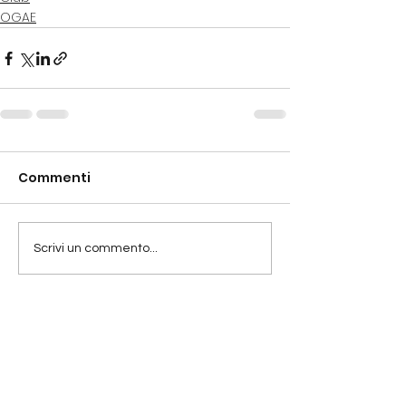
OGAE
Commenti
Scrivi un commento...
Eurovision Club Switzerland
Chi siamo