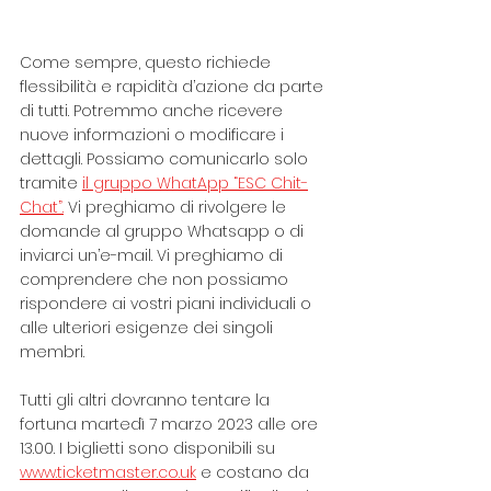
Come sempre, questo richiede 
flessibilità e rapidità d’azione da parte 
di tutti. Potremmo anche ricevere 
nuove informazioni o modificare i 
dettagli. Possiamo comunicarlo solo 
tramite 
il gruppo WhatApp “ESC Chit-
Chat”.
 Vi preghiamo di rivolgere le 
domande al gruppo Whatsapp o di 
inviarci un’e-mail. Vi preghiamo di 
comprendere che non possiamo 
rispondere ai vostri piani individuali o 
alle ulteriori esigenze dei singoli 
membri.
Tutti gli altri dovranno tentare la 
fortuna martedì 7 marzo 2023 alle ore 
13.00. I biglietti sono disponibili su 
www.ticketmaster.co.uk
 e costano da 