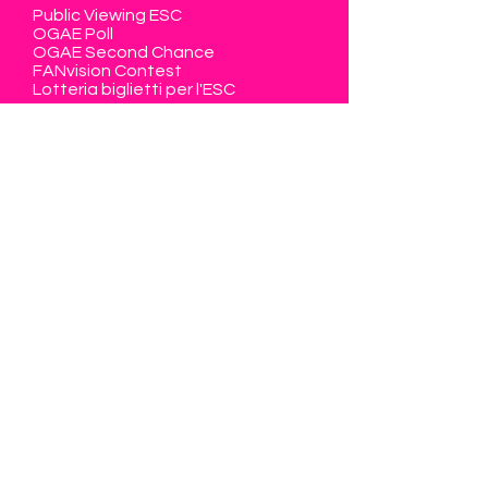
Public Viewing ESC
OGAE Poll
OGAE Second Chance
FANvision Contest
Lotteria biglietti per l'ESC
La Svizzera al ESC
Diventare membro
Zona membri
Contatto
Eurovision Club Switzerland
Member of OGAE International
info@eurovision-switzerland.com
Modulo di contatto
Privacy