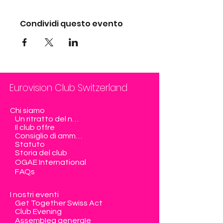
Condividi questo evento
Eurovision Club Switzerland
Chi siamo
Un ritratto del nostro club
Il club offre
Consiglio di amministrazione
Statuto
Storia del club
OGAE International
FAQs
I nostri eventi
Get Together Swiss Act
Club Evening
Assemblea generale