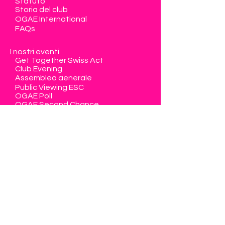
Statuto
Storia del club
OGAE International
FAQs
I nostri eventi
Get Together Swiss Act
Club Evening
Assemblea generale
Public Viewing ESC
OGAE Poll
OGAE Second Chance
FANvision Contest
Lotteria biglietti per l'ESC
La Svizzera al ESC
Diventare membro
Zona membri
Contatto
Eurovision Club Switzerland