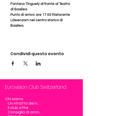
Fontana Tinguely di fronte al Teatro 
di Basilea
Punto di arrivo: ore 17.00 Ristorante 
Löwenzorn nel centro storico di 
Basilea.
Condividi questo evento
Eurovision Club Switzerland
Chi siamo
Un ritratto del nostro club
Il club offre
Consiglio di amministrazione