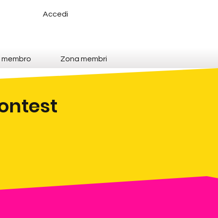
Accedi
e membro
Zona membri
Contest