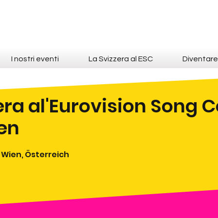
I nostri eventi
La Svizzera al ESC
Diventar
era al'Eurovision Song 
en
 Wien, Österreich