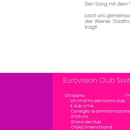
Den Song, mit dem Ver
Lasst uns gemeinsam
der Wiener Stadthall
trägt!
Eurovision Club Swi
I 
Chi siamo
Un ritratto del nostro club
Il club offre
Consiglio di amministrazion
Statuto
Storia del club
OGAE International