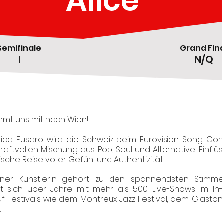
Alice
Semifinale
Grand Fin
11
N/Q
mmt uns mit nach Wien!
eronica Fusaro wird die Schweiz beim Eurovision Song Co
 kraftvollen Mischung aus Pop, Soul und Alternative-Einfl
ische Reise voller Gefühl und Authentizität.
huner Künstlerin gehört zu den spannendsten Stimm
t sich über Jahre mit mehr als 500 Live-Shows im In
auf Festivals wie dem Montreux Jazz Festival, dem Glasto
.