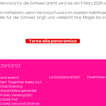
onica für die Schweiz antritt, wird sie am 11. März 2026 offi
 mitfiebern, wenn Veronica Fusaro im zweiten Halbfinale 
e für die Schweiz singt, und vielleicht ihre Magie bis in
Torna alla panoramica
tzerland
La Svizzera al ESC
Diventare
nostri eventi
Get Together Swiss Act
Club Evening
e
Assemblea generale
Public Viewing ESC
OGAE Poll
OGAE Second Chance