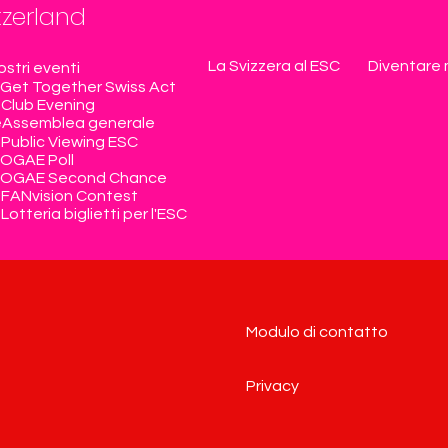
tzerland
La Svizzera al ESC
Diventare
nostri eventi
Get Together Swiss Act
Club Evening
e
Assemblea generale
Public Viewing ESC
OGAE Poll
OGAE Second Chance
FANvision Contest
Lotteria biglietti per l'ESC
Modulo di contatto
Privacy