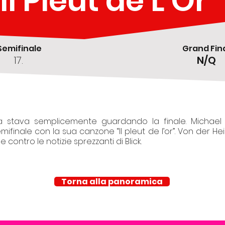
Il Pleut de L'Or
Semifinale
Grand Fin
17.
N/Q
era stava semplicemente guardando la finale. Michae
emifinale con la sua canzone “Il pleut de l’or”. Von der He
 contro le notizie sprezzanti di Blick.
Torna alla panoramica