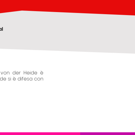
al
l von der Heide è
ide si è difesa con