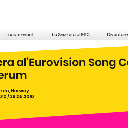
I nostri eventi
La Svizzera al ESC
Diventar
era al'Eurovision Song 
erum
ærum, Norway
010 / 29.05.2010