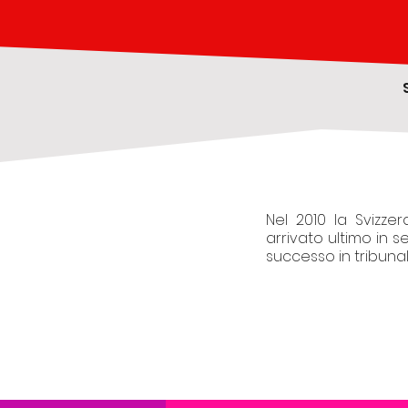
Nel 2010 la Svizz
arrivato ultimo in s
successo in tribunale