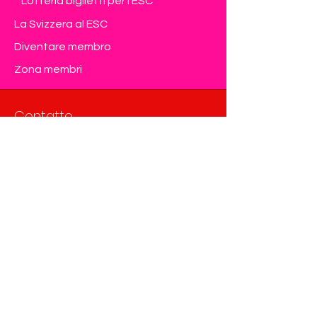
Lotteria biglietti per l'ESC
La Svizzera al ESC
Diventare membro
Zona membri
Contatto
Eurovision Club Switzerland
Member of OGAE International
info@eurovision-switzerland.com
Modulo di contatto
Privacy