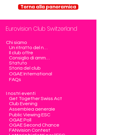
Torna alla panoramica
Eurovision Club Switzerland
Chi siamo
Un ritratto del nostro club
Il club offre
Consiglio di amministrazione
Statuto
Storia del club
OGAE International
FAQs
I nostri eventi
Get Together Swiss Act
Club Evening
Assemblea generale
Public Viewing ESC
OGAE Poll
OGAE Second Chance
FANvision Contest