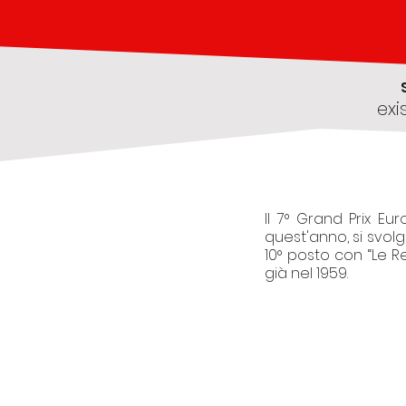
exi
Il 7° Grand Prix E
quest'anno, si svol
10° posto con “Le R
già nel 1959.