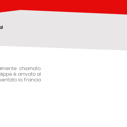
al
ialmente chiamato
lippe è arrivato al
sentato la Francia