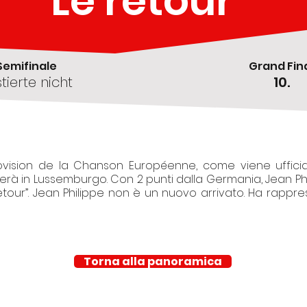
Le retour
Semifinale
Grand Fin
stierte nicht
10.
urovision de la Chanson Européenne, come viene uffic
gerà in Lussemburgo. Con 2 punti dalla Germania, Jean Phi
etour”. Jean Philippe non è un nuovo arrivato. Ha rappre
Torna alla panoramica