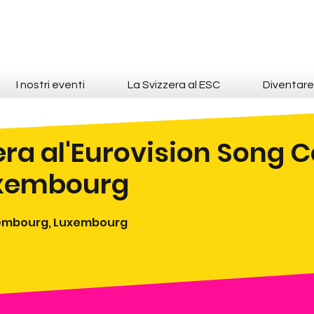
I nostri eventi
La Svizzera al ESC
Diventar
era al'Eurovision Song 
xembourg
uxembourg, Luxembourg