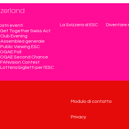
tzerland
La Svizzera al ESC
Diventare
nostri eventi
Get Together Swiss Act
Club Evening
e
Assemblea generale
Public Viewing ESC
OGAE Poll
OGAE Second Chance
FANvision Contest
Lotteria biglietti per l'ESC
Modulo di contatto
Privacy