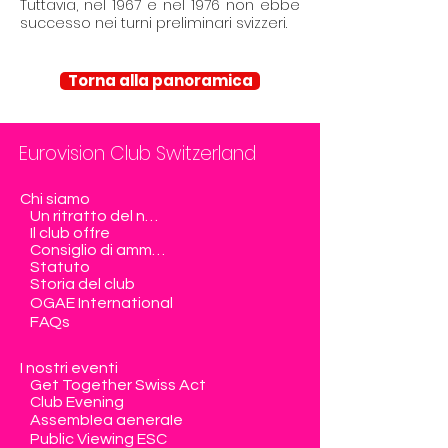
Tuttavia, nel 1967 e nel 1976 non ebbe
successo nei turni preliminari svizzeri.
Torna alla panoramica
Eurovision Club Switzerland
Chi siamo
Un ritratto del nostro club
Il club offre
Consiglio di amministrazione
Statuto
Storia del club
OGAE International
FAQs
I nostri eventi
Get Together Swiss Act
Club Evening
Assemblea generale
Public Viewing ESC