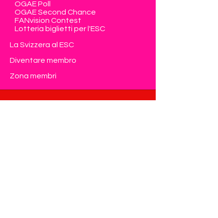
OGAE Poll
OGAE Second Chance
FANvision Contest
Lotteria biglietti per l'ESC
La Svizzera al ESC
Diventare membro
Zona membri
Contatto
Eurovision Club Switzerland
Member of OGAE International
info@eurovision-switzerland.com
Modulo di contatto
Privacy