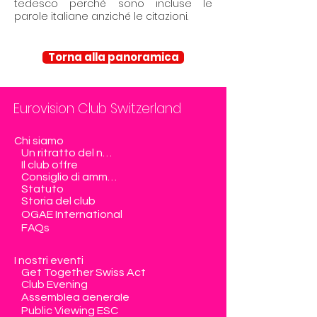
tedesco perché sono incluse le
parole italiane anziché le citazioni.
Torna alla panoramica
Eurovision Club Switzerland
Chi siamo
Un ritratto del nostro club
Il club offre
Consiglio di amministrazione
Statuto
Storia del club
OGAE International
FAQs
I nostri eventi
Get Together Swiss Act
Club Evening
Assemblea generale
Public Viewing ESC