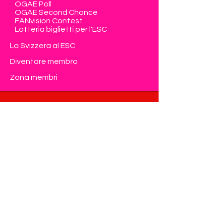
OGAE Poll
OGAE Second Chance
FANvision Contest
Lotteria biglietti per l'ESC
La Svizzera al ESC
Diventare membro
Zona membri
Contatto
Eurovision Club Switzerland
Member of OGAE International
info@eurovision-switzerland.com
Modulo di contatto
Privacy