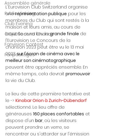
Assemblée générale
L'Eurovision Club Switzerland organise 
Public Viewing
une 
représentation publique
 pour les 
membres du Club qui sont restés à la 
Club Evening
maison et leurs amis, au cours de 
laquelle aura lieu la 
grande finale
 de 
OGAE Second Chance
l'Eurovision. Le Concours de la 
Fanvision Contest
chanson 2023 peut être vu le 13 mai 
2023 
sur l'écran de cinéma avec le 
Fanpackages
meilleur son cinématographique
peuvent être appréciés ensemble. En 
même temps, cela devrait 
promouvoir
la vie du Club. 
Le lieu de cette première tentative est 
le -> 
Kinobar Orion à Zurich-Dübendorf
sélectionné. Le lieu offre de 
généreuses 
160 places confortables
 et 
dispose d'un 
bar
, où les visiteurs 
peuvent prendre un verre, se 
rencontrer ou s'attarder sur l'émission 