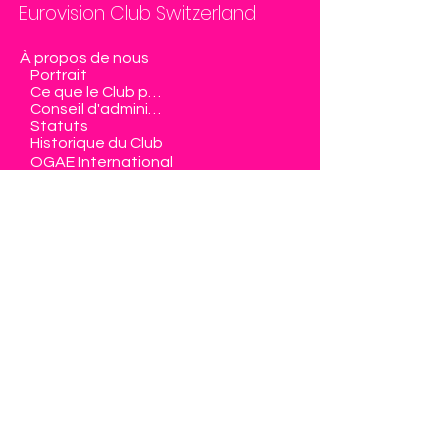
Eurovision Club Switzerland
À propos de nous
Portrait
Ce que le Club propose
Conseil d'administration
Statuts
Historique du Club
OGAE International
FAQs
Nos événements
Get Together Swiss Act
Club Evening
Assemblée générale
Public Viewing
OGAE Poll
OGAE Second Chance
FANvision Contest
Tirages de billets pour shows
La Suisse à l'ESC
Devenir membre