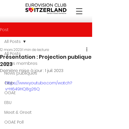
Post
All Posts
12 mars 2023
1 min de lecture
All Posts
Présentation : Projection publique
2023
News membres
Dernière mise à jour :
1 juil. 2023
News publiques
Club
https://www.youtube.com/watch?
v=H649HQ8g26Q
OGAE
EBU
Meet & Greet
OGAE Poll