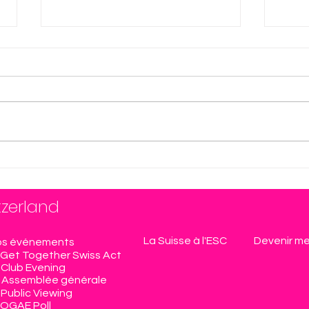
Veronica Fusaro nous
Euro
emmène à Vienne !
Les 
ne 
tzerland
La Suisse à l'ESC
Devenir m
s événements
Get Together Swiss Act
Club Evening
Assemblée générale
Public Viewing
OGAE Poll