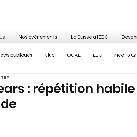
us
Nos événements
La Suisse à l'ESC
Deven
ews publiques
Club
OGAE
EBU
Meet & G
cture
ic Viewing
Club Evening
OGAE Second Chance
ears : répétition habil
nde