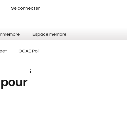
Se connecter
ir membre
Espace membre
reet
OGAE Poll
Fanvision Contest
e pour