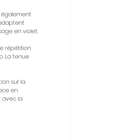
e également 
adaptent 
age en violet.
répétition. 
o. La tenue 
on sur la 
lace en 
 avec la 