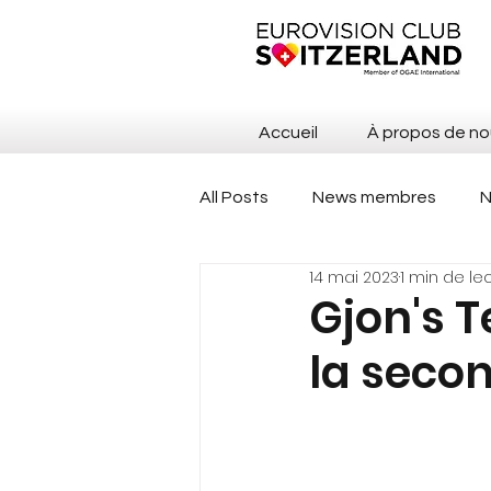
Accueil
À propos de no
All Posts
News membres
N
14 mai 2023
1 min de le
Assemblée générale
Publ
Gjon's T
la seco
Fanpackages