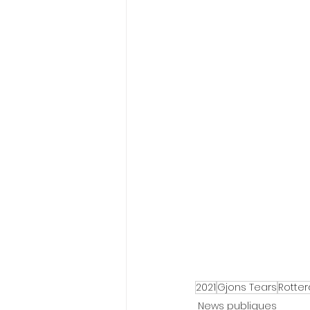
2021
Gjons Tears
Rotte
News publiques