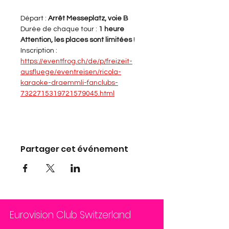
Départ : 
Arrêt Messeplatz, voie B
Durée de chaque tour : 
1 heure
Attention, les places sont limitées 
!
Inscription
 : 
https://eventfrog.ch/de/p/freizeit-
ausfluege/eventreisen/ricola-
karaoke-draemmli-fanclubs-
7322715319721579045.html
Partager cet événement
Eurovision Club Switzerland